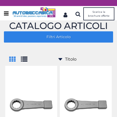
Dal 1976 idee, valori, esperienza
Scarica la
Open menu
brochure offerte
CATALOGO ARTICOLI
Filtri Articolo