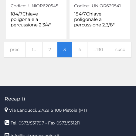
Codice:
UNIOR620545
Codice:
UNIOR620541
184/7Chiave
184/7Chiave
poligonale a
poligonale a
percussione 2.3/4"
percussione 2.3/8"
prec
1...
2
3
4
...130
succ
Recapiti
Via Landucci, 27/29 51100 Pistoia (PT)
Tel. 0573/531797 - Fax 0573/531211
info@automeccanica.it