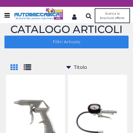
Dal 1976 idee, valori, esperienza
Scarica la
Open menu
brochure offerte
CATALOGO ARTICOLI
Filtri Articolo