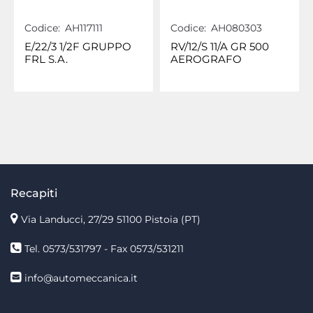
Codice:
AH117111
Codice:
AH080303
E/22/3 1/2F GRUPPO
RV/12/S 11/A GR 500
FRL S.A.
AEROGRAFO
Recapiti
Via Landucci, 27/29 51100 Pistoia (PT)
Tel. 0573/531797 - Fax 0573/531211
info@automeccanica.it