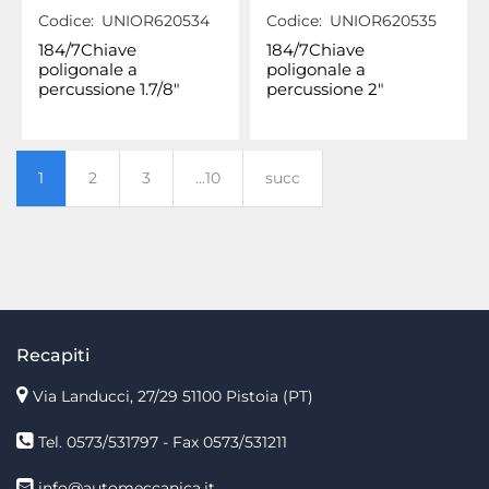
Codice:
UNIOR620534
Codice:
UNIOR620535
184/7Chiave
184/7Chiave
poligonale a
poligonale a
percussione 1.7/8"
percussione 2"
1
2
3
...10
succ
Recapiti
Via Landucci, 27/29 51100 Pistoia (PT)
Tel. 0573/531797 - Fax 0573/531211
info@automeccanica.it