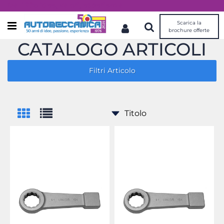
Dal 1976 idee, valori, esperienza
Scarica la
Open menu
brochure offerte
CATALOGO ARTICOLI
Filtri Articolo