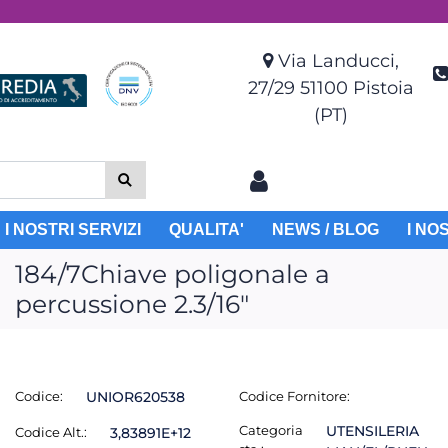
Via Landucci,
27/29 51100 Pistoia
(PT)
I NOSTRI SERVIZI
QUALITA'
NEWS / BLOG
I NO
184/7Chiave poligonale a
percussione 2.3/16"
Codice:
UNIOR620538
Codice Fornitore:
Categoria
UTENSILERIA
Codice Alt.:
3,83891E+12