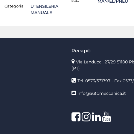
sta.:
MAN/EL/PNEU
Categoria
UTENSILERIA
MANUALE
Recapiti
Via Landucci, 27/29 51100 Pi
(PT)
Tel. 0573/531797 - Fax 0573/
info@automeccanica.it
Facebook
Instagram
linkedin
linkedin