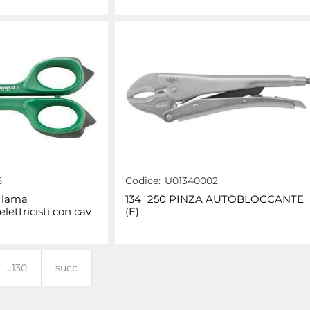
5
Codice:
U01340002
 lama
134_250 PINZA AUTOBLOCCANTE
lettricisti con cav
(E)
...130
succ