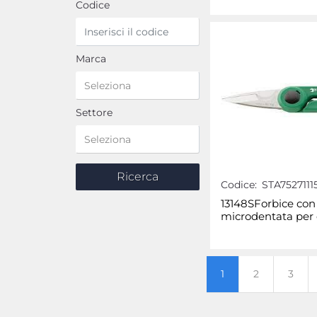
Codice
Marca
Settore
Codice:
STA7527111
13148SForbice con
microdentata per e
1
2
3