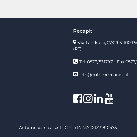
Recapiti
Via Landucci, 27/29 51100 Pi
(PT)
Tel. 0573/531797 - Fax 0573/
info@automeccanica.it
Facebook
Instagram
linkedin
linkedin
Automeccanica s.r.l.- C.F. e P. IVA 00321810475