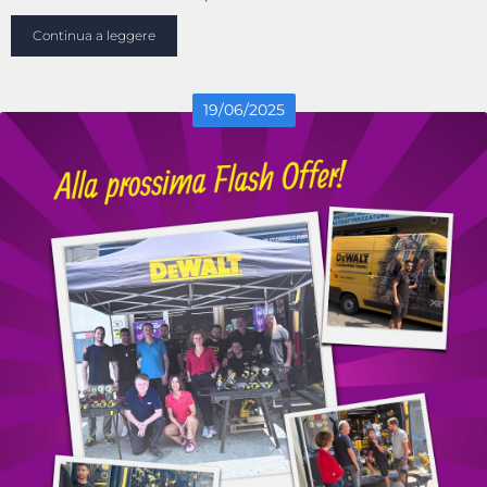
Continua a leggere
19
/
06
/
2025