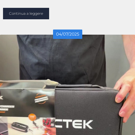
Continua a leggere
04
/
07
/
2025