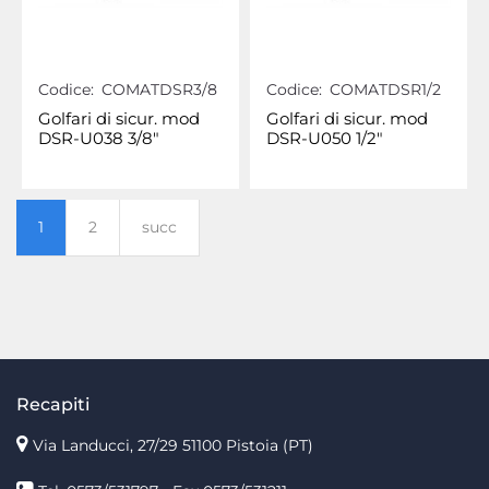
Codice:
COMATDSR3/8
Codice:
COMATDSR1/2
Golfari di sicur. mod
Golfari di sicur. mod
DSR-U038 3/8"
DSR-U050 1/2"
1
2
succ
Recapiti
Via Landucci, 27/29 51100 Pistoia (PT)