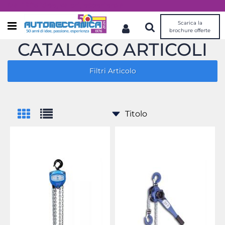
Dal 1976 idee, valori, esperienza
Scarica la
Open menu
brochure offerte
CATALOGO ARTICOLI
Filtri Articolo