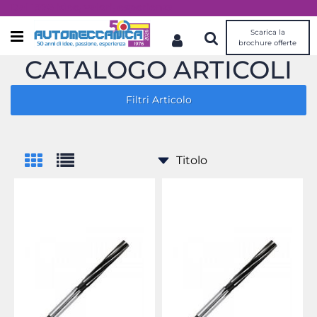
Dal 1976 idee, valori, esperienza
Scarica la
Open menu
brochure offerte
CATALOGO ARTICOLI
Filtri Articolo