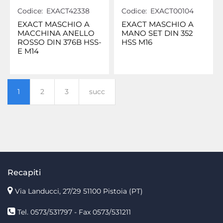
Codice:
EXACT42338
Codice:
EXACT00104
EXACT MASCHIO A
EXACT MASCHIO A
MACCHINA ANELLO
MANO SET DIN 352
ROSSO DIN 376B HSS-
HSS M16
E M14
1
2
3
succ
Recapiti
Via Landucci, 27/29 51100 Pistoia (PT)
Tel. 0573/531797 - Fax 0573/531211