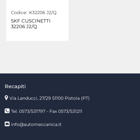
Codice:
K32206 J2/Q
SKF CUSCINETTI
32206 J2/Q
Recapiti
Via Landucci, 27/29 51100 Pistoia (PT)
Tel. 0573/531797 - Fax 0573/531211
info@automeccanica.it