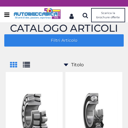
Dal 1976 idee, valori, esperienza
Scarica la
Open menu
brochure offerte
CATALOGO ARTICOLI
Filtri Articolo