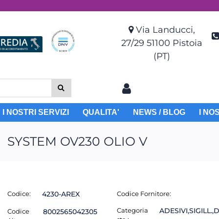
Via Landucci,
27/29 51100 Pistoia
(PT)
I NOSTRI SERVIZI
QUALITA'
NEWS / BLOG
I NO
SYSTEM OV230 OLIO V
Codice:
4230-AREX
Codice Fornitore:
Categoria
ADESIVI,SIGILL.,
Codice
8002565042305