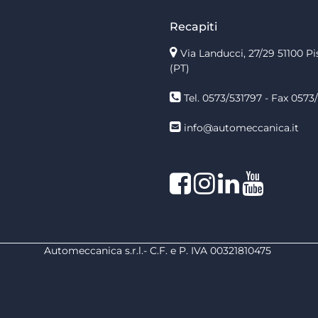
Recapiti
Via Landucci, 27/29 51100 Pi
(PT)
Tel. 0573/531797 - Fax 0573/
info@automeccanica.it
Facebook
Instagram
linkedin
linkedin
Automeccanica s.r.l.- C.F. e P. IVA 00321810475