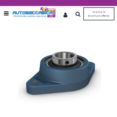
Dal 1976 idee, valori, esperienza
Scarica la
Open menu
brochure offerte