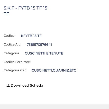
S.K.F - FYTB 15 TF 15
TF
Codice:
KFYTB 15 TF
Codice Alt.:
7316570576641
Categoria
CUSCINETTI E TENUTE
Codice Fornitore:
Categoria sta.:
CUSCINETTI,GUARNIZ,ETC
Download Scheda