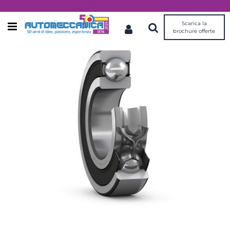
Dal 1976 idee, valori, esperienza
Scarica la
Open menu
brochure offerte