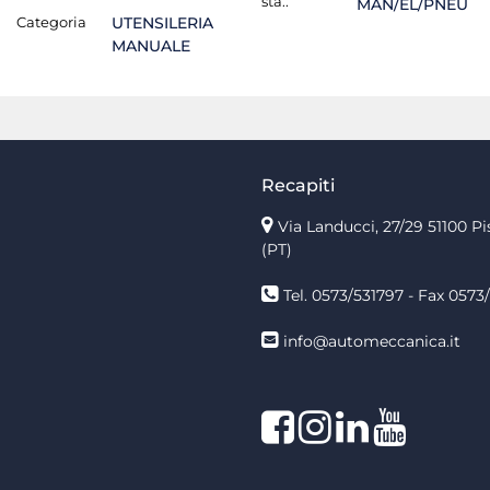
sta.:
MAN/EL/PNEU
Categoria
UTENSILERIA
MANUALE
Recapiti
Via Landucci, 27/29 51100 Pi
(PT)
Tel. 0573/531797 - Fax 0573/
info@automeccanica.it
Facebook
Instagram
linkedin
linkedin