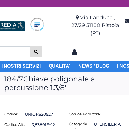
Via Landucci,
27/29 51100 Pistoia
(PT)
I NOSTRI SERVIZI
QUALITA'
NEWS / BLOG
I NO
184/7Chiave poligonale a
percussione 1.3/8"
Codice:
UNIOR620527
Codice Fornitore:
Categoria
UTENSILERIA
Codice Alt.:
3,83891E+12