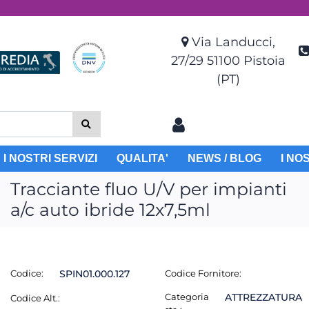
Via Landucci,
27/29 51100 Pistoia
(PT)
I NOSTRI SERVIZI
QUALITA'
NEWS / BLOG
I NO
Tracciante fluo U/V per impianti
a/c auto ibride 12x7,5ml
Codice:
SPIN01.000.127
Codice Fornitore:
Categoria
ATTREZZATURA
Codice Alt.: