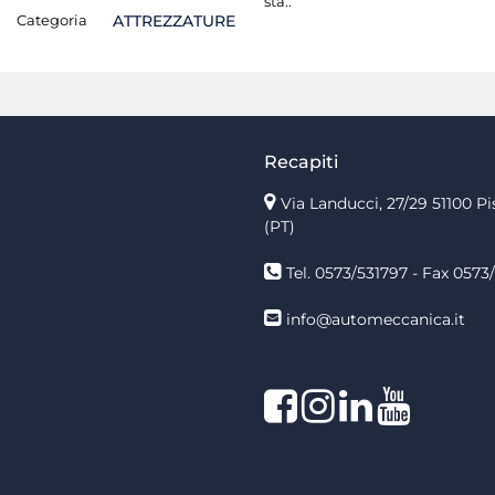
sta.:
Categoria
ATTREZZATURE
Recapiti
Via Landucci, 27/29 51100 Pi
(PT)
Tel. 0573/531797 - Fax 0573/
info@automeccanica.it
Facebook
Instagram
linkedin
linkedin