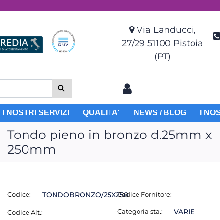
Via Landucci,
27/29 51100 Pistoia
(PT)
I NOSTRI SERVIZI
QUALITA'
NEWS / BLOG
I NO
Tondo pieno in bronzo d.25mm x
250mm
Codice:
TONDOBRONZO/25X250
Codice Fornitore:
Categoria sta.:
VARIE
Codice Alt.: