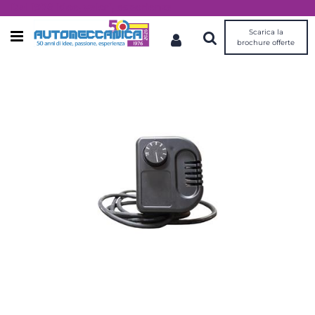
Dal 1976 idee, valori, esperienza
Scarica la
Open menu
brochure offerte