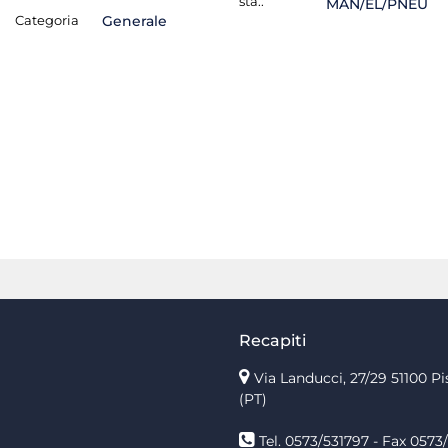
sta.:
MAN/EL/PNEU
Categoria
Generale
Recapiti
Via Landucci, 27/29 51100 Pi
(PT)
Tel. 0573/531797 - Fax 0573/