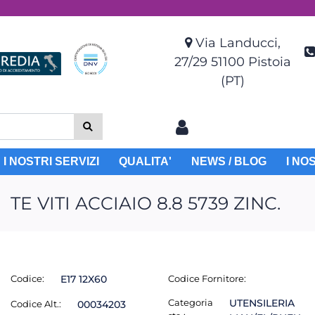
Via Landucci,
27/29 51100 Pistoia
(PT)
I NOSTRI SERVIZI
QUALITA'
NEWS / BLOG
I NO
TE VITI ACCIAIO 8.8 5739 ZINC.
Codice:
E17 12X60
Codice Fornitore:
Categoria
UTENSILERIA
Codice Alt.:
00034203