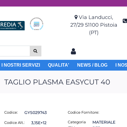
Via Landucci,
27/29 51100 Pistoia
(PT)
I NOSTRI SERVIZI
QUALITA'
NEWS / BLOG
I NO
TAGLIO PLASMA EASYCUT 40
Codice:
GYS029743
Codice Fornitore:
Categoria
MATERIALE
Codice Alt.:
3,15E+12