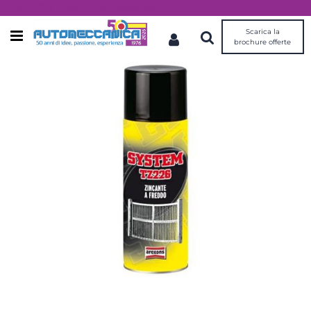
Dal 1976 idee, valori, esperienza
Scarica la
Open menu
brochure offerte