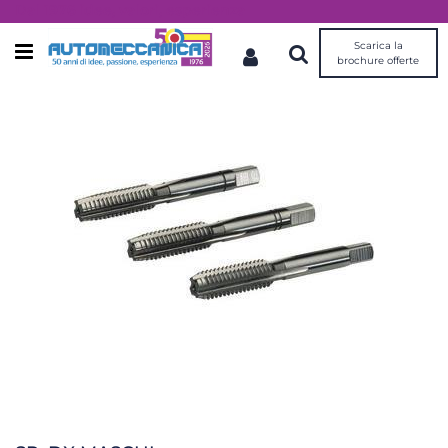
Dal 1976 idee, valori, esperienza
Scarica la
Open menu
brochure offerte