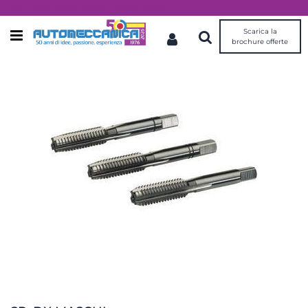
Dal 1976 idee, valori, esperienza
Scarica la
Open menu
brochure offerte