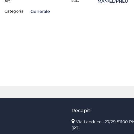
sta.:
Alt.:
MAN/EL/PNEU
Categoria
Generale
Recapiti
Via Landucci, 27/29 51100 Pi
(PT)