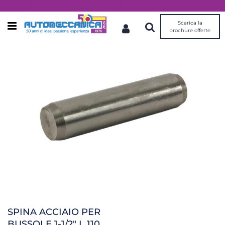
Dal 1976 idee, valori, esperienza
Scarica la
Open menu
brochure offerte
SPINA ACCIAIO PER
BUSSOLE 1-1/2" L.110