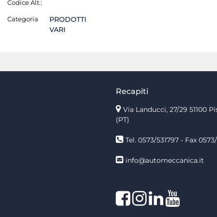
Codice Alt.:
Categoria
PRODOTTI
VARI
Recapiti
Via Landucci, 27/29 51100 Pi
(PT)
Tel. 0573/531797 - Fax 0573/
info@automeccanica.it
Facebook
Instagram
linkedin
linkedin