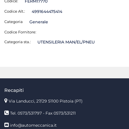
Codice:
FERM17770
Codice Alt.:
4991644475414
Categoria
Generale
Codice Fornitore:
Categoria sta.:
UTENSILERIA MAN/EL/PNEU
Recapiti
Via Landucci, 27/29 51100 Pistoia (PT)
Tel. 0573/531797 - Fax 0573/531211
info@automeccanica.it