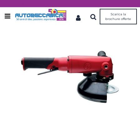
Dal 1976 idee, valori, esperienza
Scarica la
Open menu
brochure offerte