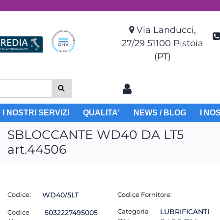
Via Landucci,
27/29 51100 Pistoia
(PT)
I NOSTRI SERVIZI
QUALITA'
NEWS / BLOG
I NO
SBLOCCANTE WD40 DA LT5
art.44506
Codice:
WD40/5LT
Codice Fornitore:
Categoria
LUBRIFICANTI
Codice
5032227495005