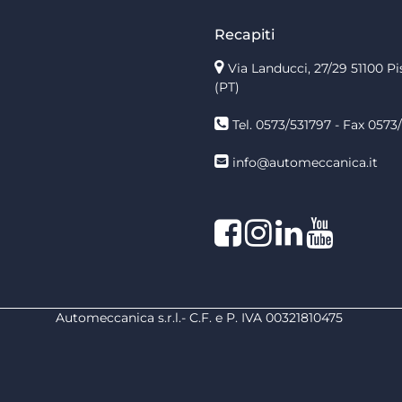
Recapiti
Via Landucci, 27/29 51100 Pi
(PT)
Tel. 0573/531797 - Fax 0573/
info@automeccanica.it
Facebook
Instagram
linkedin
linkedin
Automeccanica s.r.l.- C.F. e P. IVA 00321810475