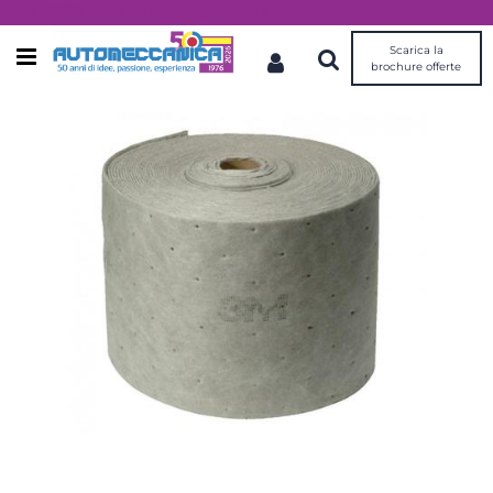
Dal 1976 idee, valori, esperienza
Scarica la
Open menu
brochure offerte