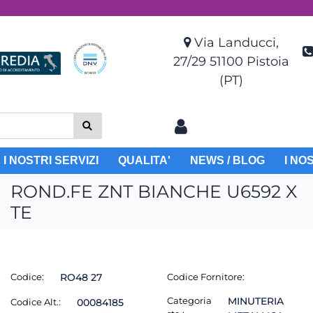
Via Landucci,
27/29 51100 Pistoia
(PT)
I NOSTRI SERVIZI
QUALITA'
NEWS / BLOG
I NO
ROND.FE ZNT BIANCHE U6592 X
TE
Codice:
RO48 27
Codice Fornitore:
Categoria
MINUTERIA
Codice Alt.:
00084185