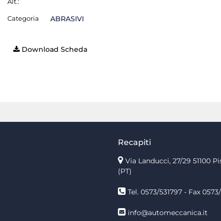
Alt.:
Categoria
ABRASIVI
Download Scheda
Recapiti
Via Landucci, 27/29 51100 Pi
(PT)
Tel. 0573/531797 - Fax 0573/
info@automeccanica.it