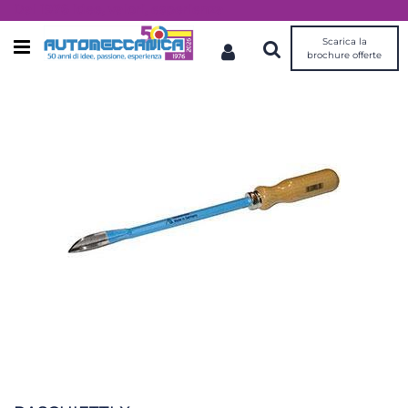
Dal 1976 idee, valori, esperienza
Scarica la
Open menu
brochure offerte