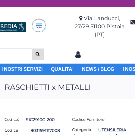
Via Landucci,
27/29 51100 Pistoia
(PT)
I NOSTRI SERVIZI
QUALITA'
NEWS / BLOG
I NO
RASCHIETTI x METALLI
Codice:
SIC2910G 200
Codice Fornitore:
Categoria
UTENSILERIA
Codice
8031591117008