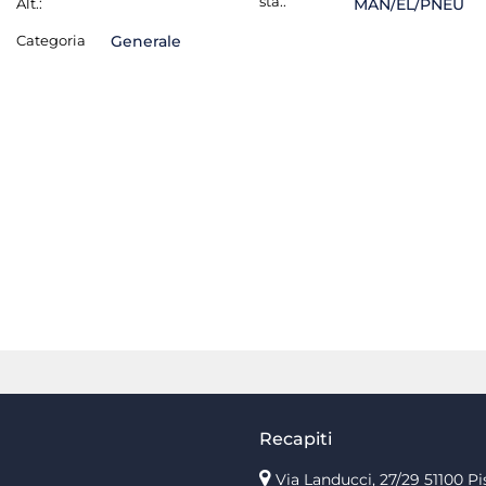
sta.:
Alt.:
MAN/EL/PNEU
Categoria
Generale
Recapiti
Via Landucci, 27/29 51100 Pi