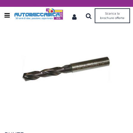
Dal 1976 idee, valori, esperienza
Scarica la
Open menu
brochure offerte