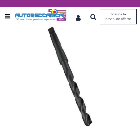
Dal 1976 idee, valori, esperienza
Scarica la
Open menu
brochure offerte