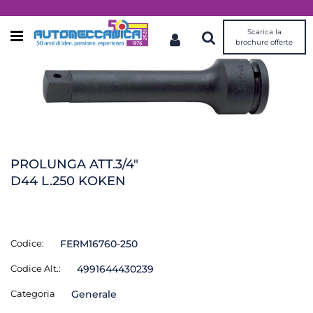
Dal 1976 idee, valori, esperienza
Scarica la
Open menu
brochure offerte
PROLUNGA ATT.3/4"
D44 L.250 KOKEN
Codice:
FERM16760-250
Codice Alt.:
4991644430239
Categoria
Generale