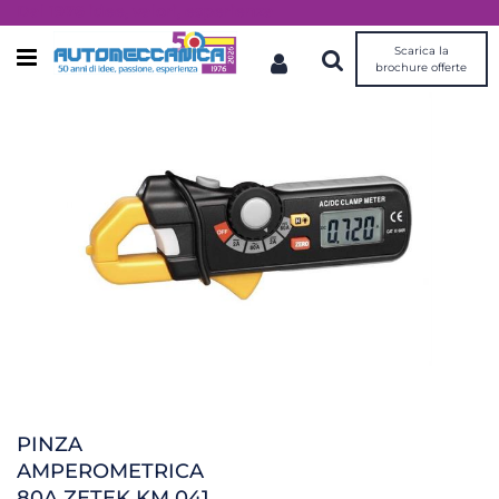
Dal 1976 idee, valori, esperienza
Scarica la
Open menu
brochure offerte
PINZA
AMPEROMETRICA
80A ZETEK KM 041