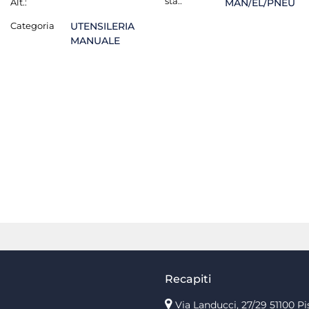
sta.:
Alt.:
MAN/EL/PNEU
Categoria
UTENSILERIA
MANUALE
Recapiti
Via Landucci, 27/29 51100 Pi