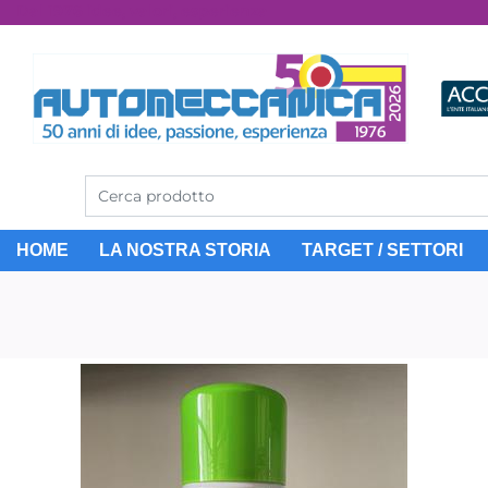
Dal 1976 idee, valori, esperienza
HOME
LA NOSTRA STORIA
TARGET / SETTORI