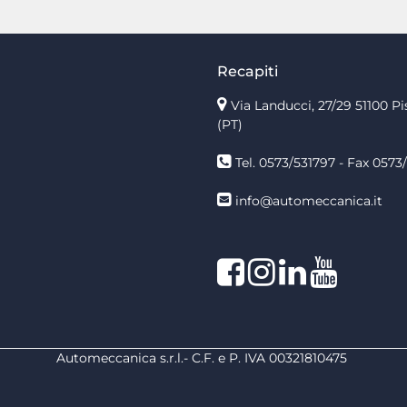
Recapiti
Via Landucci, 27/29 51100 Pi
(PT)
Tel. 0573/531797 - Fax 0573/
info@automeccanica.it
Facebook
Instagram
linkedin
linkedin
Automeccanica s.r.l.- C.F. e P. IVA 00321810475