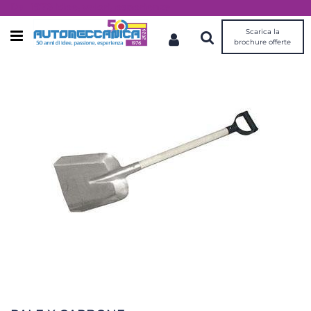
Dal 1976 idee, valori, esperienza
Scarica la
Open menu
brochure offerte