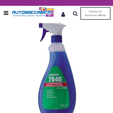
Dal 1976 idee, valori, esperienza
Scarica la
Open menu
brochure offerte