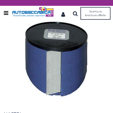
Dal 1976 idee, valori, esperienza
Scarica la
Open menu
brochure offerte