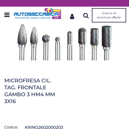
Dal 1976 idee, valori, esperienza
Scarica la
Open menu
brochure offerte
MICROFRESA CIL.
TAG. FRONTALE
GAMBO 3 HM4 MM
3X16
Codice:
KRINO2602000203