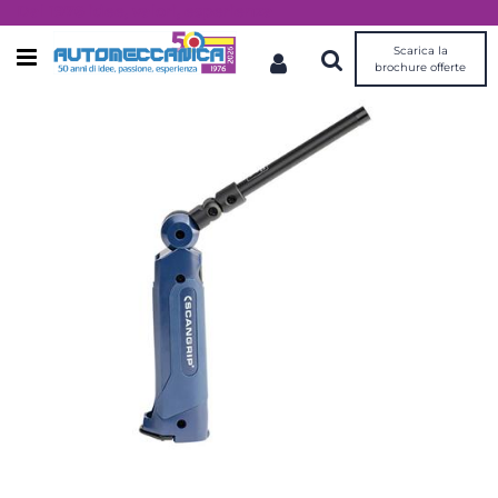
Dal 1976 idee, valori, esperienza
Scarica la
Open menu
brochure offerte