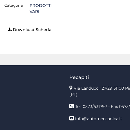
Categoria
PRODOTTI
VARI
Download Scheda
Recapiti
Via Landucci, 27/29 51100 Pi
(PT)
Tel. 0573/531797 - Fax 0573/
info@automeccanica.it