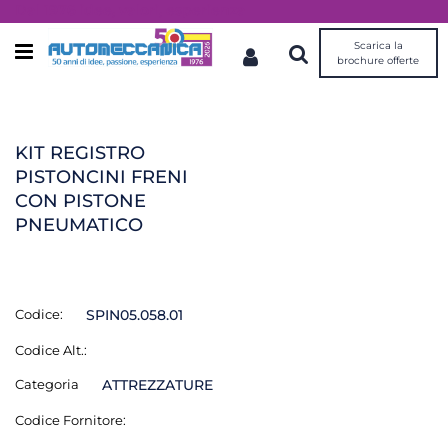
Dal 1976 idee, valori, esperienza
Scarica la
Open menu
brochure offerte
KIT REGISTRO
PISTONCINI FRENI
CON PISTONE
PNEUMATICO
Codice:
SPIN05.058.01
Codice Alt.:
Categoria
ATTREZZATURE
Codice Fornitore: