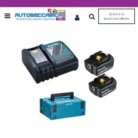
Dal 1976 idee, valori, esperienza
Scarica la
Open menu
brochure offerte