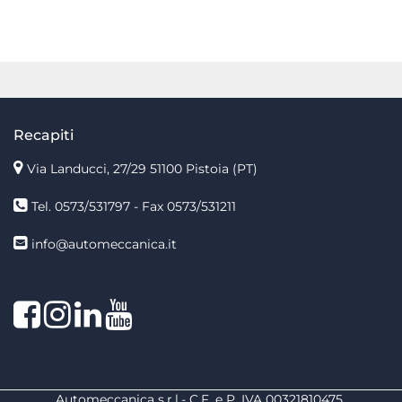
Recapiti
Via Landucci, 27/29 51100 Pistoia (PT)
Tel. 0573/531797 - Fax 0573/531211
info@automeccanica.it
Facebook
Instagram
linkedin
linkedin
Automeccanica s.r.l.- C.F. e P. IVA 00321810475