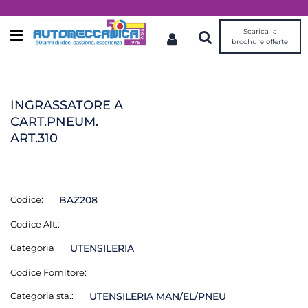
Dal 1976 idee, valori, esperienza
Scarica la
Open menu
brochure offerte
INGRASSATORE A
CART.PNEUM.
ART.310
Codice:
BAZ208
Codice Alt.:
Categoria
UTENSILERIA
Codice Fornitore:
Categoria sta.:
UTENSILERIA MAN/EL/PNEU