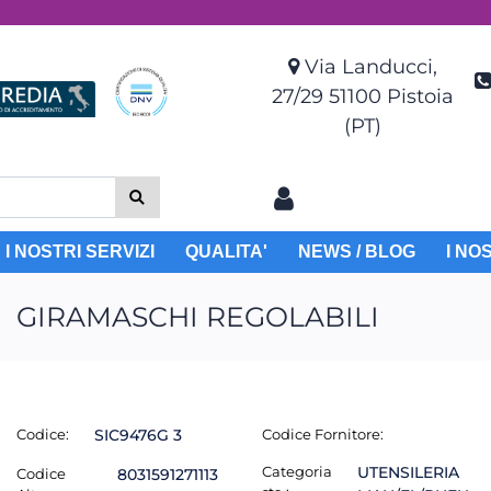
Via Landucci,
27/29 51100 Pistoia
(PT)
I NOSTRI SERVIZI
QUALITA'
NEWS / BLOG
I NO
GIRAMASCHI REGOLABILI
Codice:
SIC9476G 3
Codice Fornitore:
Categoria
UTENSILERIA
Codice
8031591271113