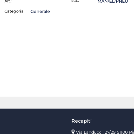
sta.:
Alt.:
MAN/EL/PNEU
Categoria
Generale
Recapiti
Via Landucci, 27/29 51100 Pi