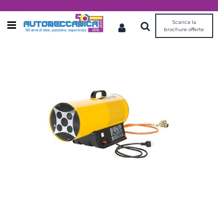
Dal 1976 idee, valori, esperienza
Scarica la
Open menu
brochure offerte