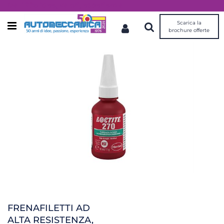
Dal 1976 idee, valori, esperienza
Scarica la
Open menu
brochure offerte
FRENAFILETTI AD
ALTA RESISTENZA,